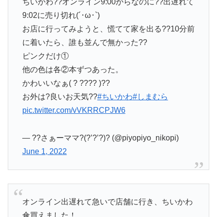
ちいかわ??オンライン9:00からなのに??出遅れて
9:02に売り切れ(´･ω･`)
お店に行ってみようと、慌てて家を出る??10分前
に着いたら、誰も並んで無かった??
ピンクだけ①
他の色は各②本ずつあった。
かわいいなぁ( ? ???? )??
お外は?良いお天気??
#ちいかわ
#しまむら
pic.twitter.com/vVKRRCPJW6
— ??さぁーママ?(?’?’?)? (@piyopiyo_nikopi)
June 1, 2022
オンライン出遅れて急いで店舗に行き、ちいかわ
傘買えました！