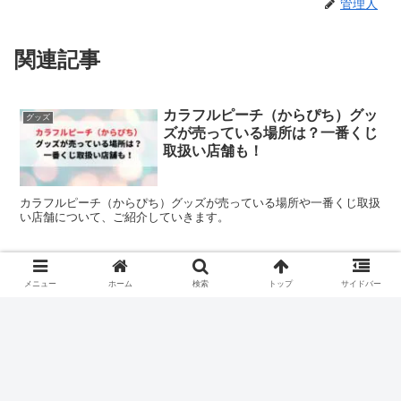
管理人
関連記事
カラフルピーチ（からぴち）グッ
グッズ
ズが売っている場所は？一番くじ
取扱い店舗も！
カラフルピーチ（からぴち）グッズが売っている場所や一番くじ取扱
い店舗について、ご紹介していきます。
ひんやりシャツシャワーどこで売
グッズ
メニュー
ホーム
検索
トップ
サイドバー
ってる？ドラッグストアなど販売
店まとめ！
ひんやりシャツシャワーはどこで売ってるのか、ドラッグストアなど
販売店をまとめました。