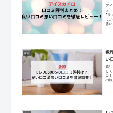
アイ
ュー
2役
うか
悪い
象
家電
い
象印
して
コミ
の静