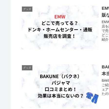
E
グッズ
販
EM
店を
で売
どこ
紹介
B
グッズ
本
BA
ご紹
ェア
たの