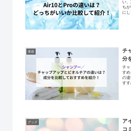
い、
ちが
にし
チ
美容
分
チャ
すめ
の違
すす
ア
グッズ
コ