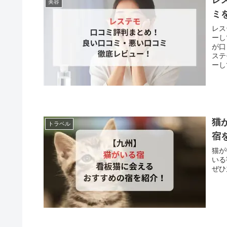
レ
美容
ミ
レス
ーし
が口
ステ
ーし
猫
トラベル
宿
猫が
いる
ぜひ