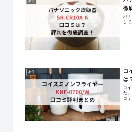
パ
家電
徹
パナ
して
コ
家電
は
コイ
た。
コミ