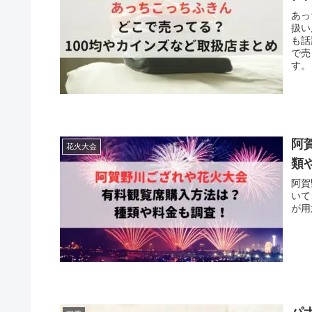
あっ
扱い
も話
で売
す。
阿
花火大会
類
阿賀
いて
が用