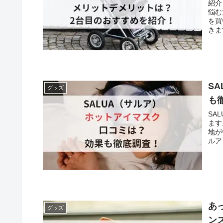
紹介
悩む
を買
きま
S
グッズ
も
SA
ます
地が
ルア
あ
グッズ
ン