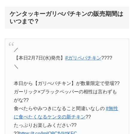
ケンタッキーガリぺパチキンの販売期間は
いつまで？
／
【本日2月7日(水)発売】
#ガリペパチキン
????
＼
本日から【ガリぺパチキン】が数量限定で登場??
ガーリック×ブラックペッパーの相性は言わずも
がな??
食べたらやみつきになること間違いなしの
#無性
に食べたくなるケンタの新チキン
??
たっぷりお楽しみください??
??
https://t.co/ImlO8CfVIi
#KFC