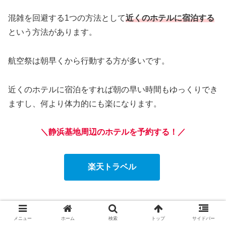
混雑を回避する1つの方法として
近くのホテルに宿泊する
という方法があります。
航空祭は朝早くから行動する方が多いです。
近くのホテルに宿泊をすれば朝の早い時間もゆっくりでき
ますし、何より体力的にも楽になります。
＼静浜基地周辺のホテルを予約する！／
楽天トラベル
＼時間と体力に余裕ができる！／
メニュー
ホーム
検索
トップ
サイドバー