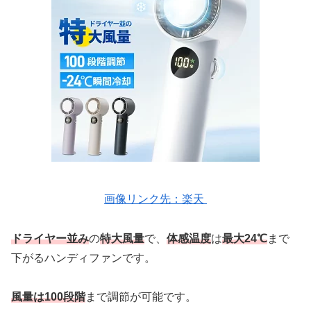
画像リンク先：楽天
ドライヤー並み
の
特大風量
で、
体感温度
は
最大24℃
まで
下がるハンディファンです。
風量は100段階
まで調節が可能です。