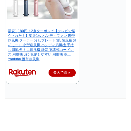
最安1,180円！2点クーポンで【テレビで紹
介された！】楽天1位 ハンディファン 携帯
扇風機 クーラー 冷却プレート 3段階風量 冷
却モード 小型扇風機 ハンディ扇風機 手持
ち扇風機 ミニ扇風機 静音 充電式コードレ
ス 扇風機 usb 収納しやすい 扇風機 卓上
Youtuba 携帯扇風機
楽天で購入