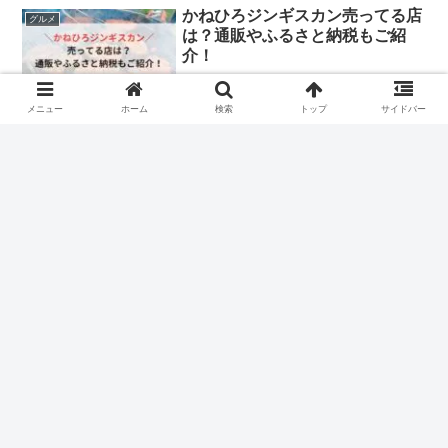
かねひろジンギスカン売ってる店
グルメ
は？通販やふるさと納税もご紹
介！
メニュー
ホーム
検索
トップ
サイドバー
かねひろジンギスカンが売ってる店や通販、ふるさと納税で買えるの
か調べてみましたので、ご紹介していきます。
マクドナルドレモンチーズパイい
グルメ
つまで？口コミやカロリーも調
査！
マクドナルドからレモンチーズパイが発売されます。 レモンチーズ
パイとてもおいしそうですよね。 レモンチーズパイはいつまで発売
されるのでしょうか。 口コミやカロリーも気になりますよね。 そこ
でこの記事では、マクドナルド...
すき家ほろほろチキンカレーいつ
グルメ
まで？終了復活した理由や辛いの
か口コミも調査！