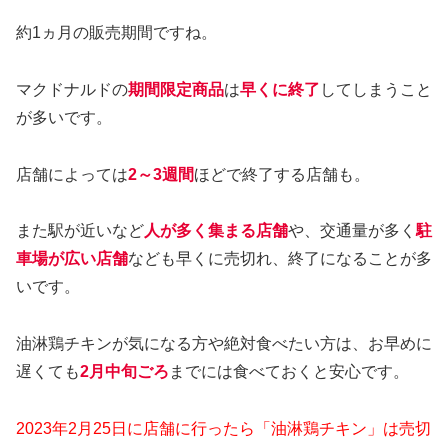
約1ヵ月の販売期間ですね。
マクドナルドの
期間限定商品
は
早くに終了
してしまうこと
が多いです。
店舗によっては
2～3週間
ほどで終了する店舗も。
また駅が近いなど
人が多く集まる店舗
や、交通量が多く
駐
車場が広い店舗
なども早くに売切れ、終了になることが多
いです。
油淋鶏チキンが気になる方や絶対食べたい方は、お早めに
遅くても
2月中旬ごろ
までには食べておくと安心です。