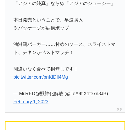
飯豊まりえさん、西野七瀬さんのCMでお馴染み
「アジアの純真」ならぬ「アジアのジューシー」
本日発売ということで、早速購入
※パッケージが結構ポップ
油淋鶏バーガー……甘めのソース、スライストマ
ト、チキンがベストマッチ！
間違いなく食べて損無しです！
pic.twitter.com/pnKIDIl4Mg
— Mr.RED@獣神化解放 (@TeA4fIX1fe7n8JB)
February 1, 2023