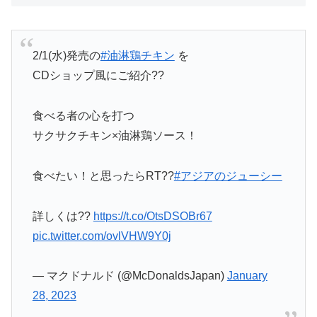
2/1(水)発売の
#油淋鶏チキン
を
CDショップ風にご紹介??
食べる者の心を打つ
サクサクチキン×油淋鶏ソース！
食べたい！と思ったらRT??
#アジアのジューシー
詳しくは??
https://t.co/OtsDSOBr67
pic.twitter.com/ovlVHW9Y0j
— マクドナルド (@McDonaldsJapan)
January
28, 2023