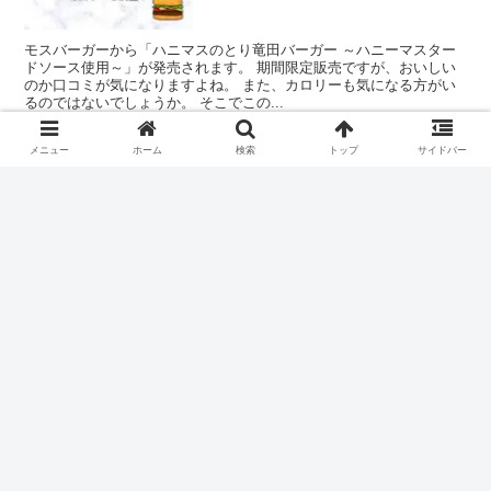
バーガー口コミは？カロリーも調
査！
モスバーガーから「ハニマスのとり竜田バーガー ～ハニーマスター
ドソース使用～」が発売されます。 期間限定販売ですが、おいしい
のか口コミが気になりますよね。 また、カロリーも気になる方がい
るのではないでしょうか。 そこでこの...
メニュー
ホーム
検索
トップ
サイドバー
マック担々ダブルビーフ（アジア
グルメ
のジューシー）はいつまで？カロ
リーも！
マクドナルドからアジアンフェア「アジアのジューシー」として担々
ダブルビーフが発売されると話題になっていますね。 期間限定販売
ですが担々ダブルビーフはいつまで販売されるのでしょうか。 カロ
リーも気になりますよね。 そこでこの...
ケンタッキーチーズにおぼれるフ
グルメ
ィレバーガー口コミは？カロリー
も！