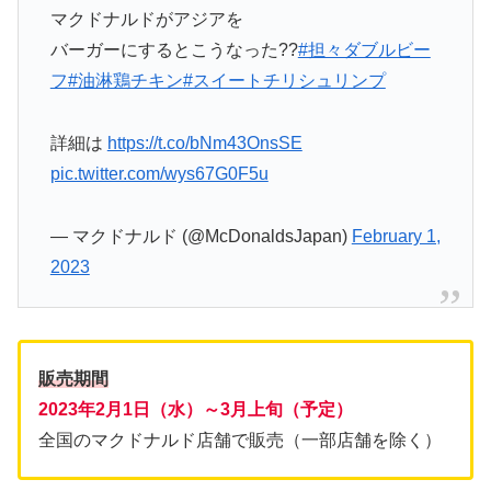
ーーーーー ー ??
マクドナルドがアジアを
バーガーにするとこうなった??
#担々ダブルビー
フ
#油淋鶏チキン
#スイートチリシュリンプ
詳細は
https://t.co/bNm43OnsSE
pic.twitter.com/wys67G0F5u
— マクドナルド (@McDonaldsJapan)
February 1,
2023
販売期間
2023年2月1日（水）～3月上旬（予定）
全国のマクドナルド店舗で販売（一部店舗を除く）