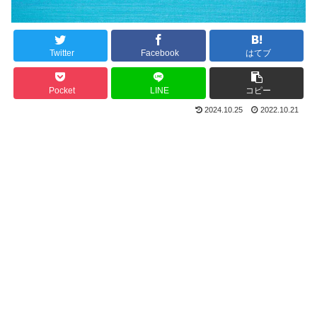
Twitter
Facebook
はてブ
Pocket
LINE
コピー
2024.10.25
2022.10.21