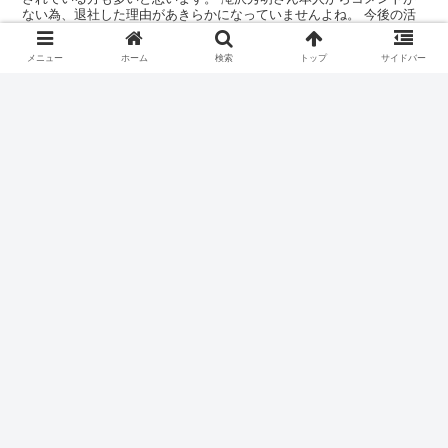
ない為、退社した理由があきらかになっていませんよね。 今後の活
動はどうなるのでしょうか。火山探検家になる...
メニュー
ホーム
検索
トップ
サイドバー
中島知子2022年現在は何して
人物
る？オファーが殺到している理由
は？
元オセロの中島知子さん。美人で話術も素晴らしい芸人さんで人気が
ありましたよね。 そんな中島知子さんは2022年現在、業界各所から
オファーが殺到しているといいます。 中島知子さんをテレビで見た
い、トークが聞きたいと思っている方...
中森明菜の2022活動再開はディ
人物
ナーショー？紅白出場の可能性
は？
歌手の中森明菜さんが個人事務所を設立され、活動復帰することがツ
イッターで発表されましたね。 中森明菜さんは日本を代表する歌姫
で数々のヒット曲を送り出してきました。 中森明菜さんの歌声を早
く聞きたいと思いますよね。 年内...