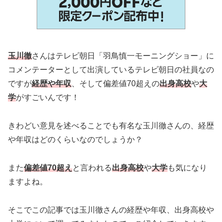
玉川徹
さんはテレビ朝日「羽鳥慎一モーニングショー」に
コメンテーターとして出演しているテレビ朝日の社員なの
ですが
経歴や年収
、そして偏差値70超えの
出身高校
や
大
学
がすごいんです！
きわどい意見を述べることでも有名な玉川徹さんの、経歴
や年収はどのくらいなのでしょうか？
また
偏差値70超え
と言われる
出身高校
や
大学
も気になり
ますよね。
そこでこの記事では玉川徹さんの経歴や年収、出身高校や